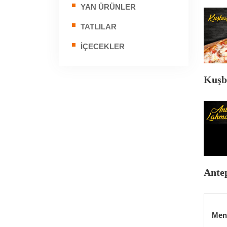
YAN ÜRÜNLER
TATLILAR
İÇECEKLER
Kuşba
Ante
Menü