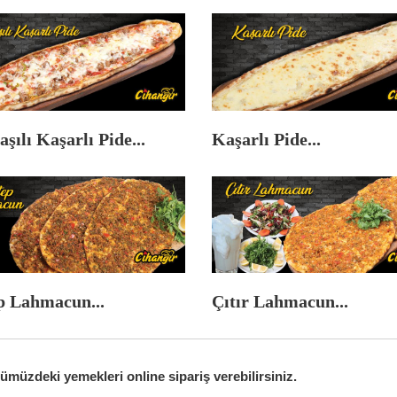
şılı Kaşarlı Pide...
Kaşarlı Pide...
p Lahmacun...
Çıtır Lahmacun...
müzdeki yemekleri online sipariş verebilirsiniz.