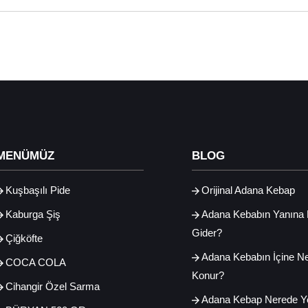
MENÜMÜZ
BLOG
Kuşbaşılı Pide
Orijinal Adana Kebap
Kaburga Şiş
Adana Kebabın Yanına
Gider?
Çiğköfte
Adana Kebabın İçine N
COCA COLA
Konur?
Cihangir Özel Sarma
Adana Kebap Nerede Y