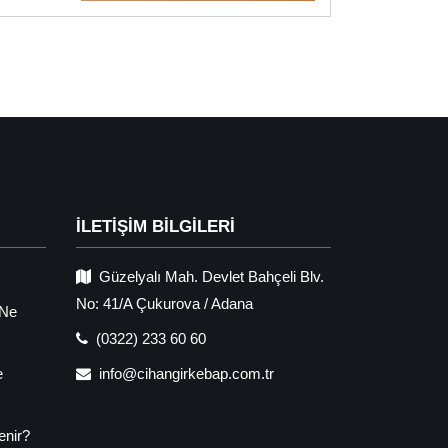
İLETİŞİM BİLGİLERİ
Güzelyalı Mah. Devlet Bahçeli Blv.
No: 41/A Çukurova / Adana
 Ne
(0322) 233 60 60
e
info@cihangirkebap.com.tr
enir?