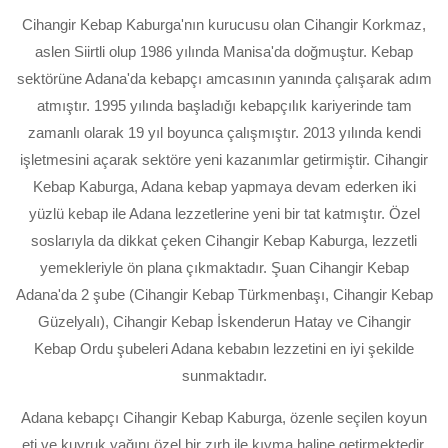
Cihangir Kebap Kaburga'nın kurucusu olan Cihangir Korkmaz,
aslen Siirtli olup 1986 yılında Manisa'da doğmuştur. Kebap
sektörüne Adana'da kebapçı amcasının yanında çalışarak adım
atmıştır. 1995 yılında başladığı kebapçılık kariyerinde tam
zamanlı olarak 19 yıl boyunca çalışmıştır. 2013 yılında kendi
işletmesini açarak sektöre yeni kazanımlar getirmiştir. Cihangir
Kebap Kaburga, Adana kebap yapmaya devam ederken iki
yüzlü kebap ile Adana lezzetlerine yeni bir tat katmıştır. Özel
soslarıyla da dikkat çeken Cihangir Kebap Kaburga, lezzetli
yemekleriyle ön plana çıkmaktadır. Şuan Cihangir Kebap
Adana'da 2 şube (Cihangir Kebap Türkmenbaşı, Cihangir Kebap
Güzelyalı), Cihangir Kebap İskenderun Hatay ve Cihangir
Kebap Ordu şubeleri Adana kebabın lezzetini en iyi şekilde
sunmaktadır.
Adana kebapçı Cihangir Kebap Kaburga, özenle seçilen koyun
eti ve kuyruk yağını özel bir zırh ile kıyma haline getirmektedir.