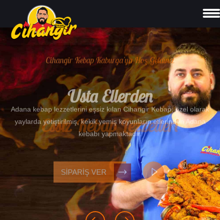
Cihangir Kebap Kaburga'ya Hoş Geldiniz
Usta Ellerden
Essiz Kebap Lezzetleri
Adana kebap lezzetlerini eşsiz kılan Cihangir Kebap, özel olarak
yaylarda yetiştirilmiş, kekik yemiş koyunların etlerinden Adana
kebabı yapmaktadır.
SIPARIŞ VER