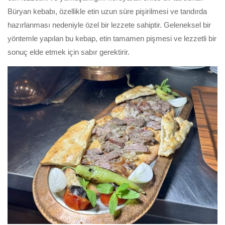
Büryan kebabı, özellikle etin uzun süre pişirilmesi ve tandırda
hazırlanması nedeniyle özel bir lezzete sahiptir. Geleneksel bir
yöntemle yapılan bu kebap, etin tamamen pişmesi ve lezzetli bir
sonuç elde etmek için sabır gerektirir.