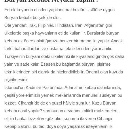
Erkek koyunun etinden yapılanı makbuldür. Usûlüne uygun
Büryan kebabı bu şekilde olur.
Öte yandan; Irak, Filipinler, Hindistan, İran, Afganistan gibi
ülkelerde başka hayvanların eti de kullanılır. Buralarda büryan
kebabı az önce anlattığımıza benzer bir metod ile yapılır. Ancak
farklı baharatlardan ve soslama tekniklerinden yararlanılır.
Türkiye’nin büryanı öteki ülkelerinki ile kıyaslandığında çok daha
yalın ve sade kalır. Esasen bu bağlamda büryan, pişirme
tekniklerinden biri olarak da nitelendirilebilir. Önemli olan kuyuda
pişirilmesidir.
İstanbul’un Kadınlar Pazarı’nda, Adana’nın kebap salonlarında,
çeşitli yörelerimizin yemek mekânlarında menüleri süsleyen bu
lezzet, Cihangir’de de en güzel hâliyle sunulur. Kuzu Büryan
kebabı nasıl yapılır? sorusunun cevabını kaliteli malzemeleri,
elinin harika lezzeti ve göz alıcı sunumu ile veren Cihangir
Kebap Salonu, bu tadı doya doya yaşamak isteyenlerin ilk