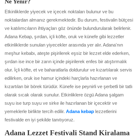
Ne Yenir?
Etkinliklerde yiyecek ve içecek noktaları bulunur ve bu
noktalardan almanız gerekmektedir. Bu durum, festivalin bütçesi
ve katılımcıların ihtiyaçları göz önünde bulundurularak belirlenir.
Adana Kebap, şırdan, içli köfte, oruk ve künefe gibi lezzetler
etkinliklerde sunulan yiyecekler arasında yer alır. Adana'nın
meşhur kebabı, ateşte pişirilerek eşsiz bir lezzet elde ederken,
şırdan ise ince bir zarın içinde pişirilerek enfes bir atıştırmalık
olur. İçli köfte, et ve baharatlarla doldurulur ve kızartılarak servis
edilirken, oruk ise hamur içindeki harçlarla hazırlanan ve
kızartılan bir börek türüdür. Künefe ise peynirli ve şerbetli bir tatlı
olarak sıcak olarak sunulur. Etkinliklere özgü Adana şalgam
suyu ise turp suyu ve sirke ile hazırlanan bir içecektir ve
yemeklerle birlikte tercih edilir.
Adana kebap
lezzetlerini
festivalde en iyi şekilde tanıtıyoruz.
Adana Lezzet Festivali Stand Kiralama