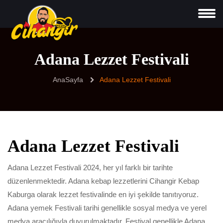
Adana Lezzet Festivali
AnaSayfa
Adana Lezzet Festivali
Adana Lezzet Festivali
Adana Lezzet Festivali 2024, her yıl farklı bir tarihte
düzenlenmektedir. Adana kebap lezzetlerini Cihangir Kebap
Kaburga olarak lezzet festivalinde en iyi şekilde tanıtıyoruz.
Adana yemek Festivali tarihi genellikle sosyal medya ve yerel
medya aracılığıyla duyurulmaktadır. Festival genellikle Adana