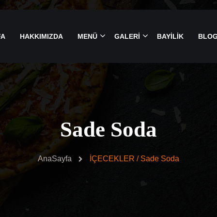
FA
HAKKIMIZDA
MENÜ
GALERİ
BAYİLİK
BLO
Sade Soda
AnaSayfa
İÇECEKLER / Sade Soda