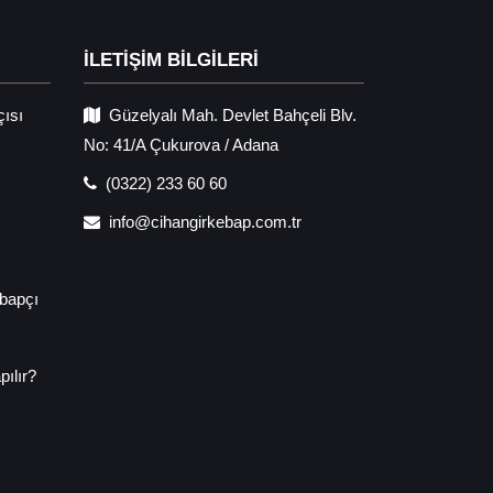
İLETİŞİM BİLGİLERİ
çısı
Güzelyalı Mah. Devlet Bahçeli Blv.
No: 41/A Çukurova / Adana
(0322) 233 60 60
info@cihangirkebap.com.tr
bapçı
ılır?