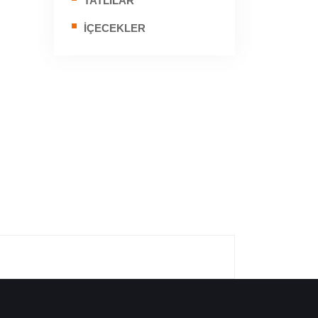
TATLILAR
İÇECEKLER