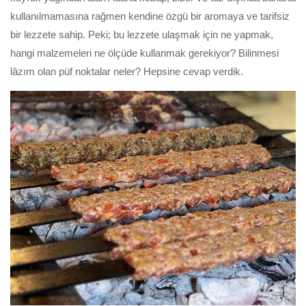
kullanılmamasına rağmen kendine özgü bir aromaya ve tarifsiz
bir lezzete sahip. Peki; bu lezzete ulaşmak için ne yapmak,
hangi malzemeleri ne ölçüde kullanmak gerekiyor? Bilinmesi
lâzım olan püf noktalar neler? Hepsine cevap verdik.