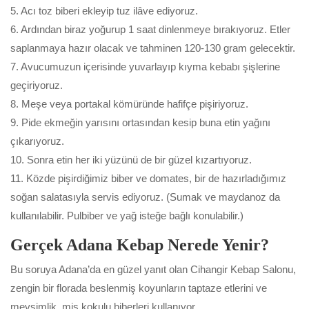
5. Acı toz biberi ekleyip tuz ilâve ediyoruz.
6. Ardından biraz yoğurup 1 saat dinlenmeye bırakıyoruz. Etler
saplanmaya hazır olacak ve tahminen 120-130 gram gelecektir.
7. Avucumuzun içerisinde yuvarlayıp kıyma kebabı şişlerine
geçiriyoruz.
8. Meşe veya portakal kömüründe hafifçe pişiriyoruz.
9. Pide ekmeğin yarısını ortasından kesip buna etin yağını
çıkarıyoruz.
10. Sonra etin her iki yüzünü de bir güzel kızartıyoruz.
11. Közde pişirdiğimiz biber ve domates, bir de hazırladığımız
soğan salatasıyla servis ediyoruz. (Sumak ve maydanoz da
kullanılabilir. Pulbiber ve yağ isteğe bağlı konulabilir.)
Gerçek Adana Kebap Nerede Yenir?
Bu soruya Adana’da en güzel yanıt olan Cihangir Kebap Salonu,
zengin bir florada beslenmiş koyunların taptaze etlerini ve
mevsimlik, mis kokulu biberleri kullanıyor.