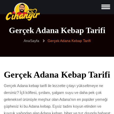
Gerçek Adana Kebap Tarifi
AnaSayfa
Gerçek Adana Kebap Tarifi
Gerçek Adana Kebap Tarifi
Gerçek Adana kebap tarifi ile lezzette çıtayı yükseltmeye ne
dersiniz? İçli köftesi, şırdanı, şalgam suyu ve daha pek çok
geleneksel ürünüyle meşhur olan Adana’nın en popüler yemeği
şüphesiz ki bu Adana kebap. Eşsiz tadını koyun etinden ve
kuyruk yağından alan Adana kebap, biber ve tuz dışında baharat