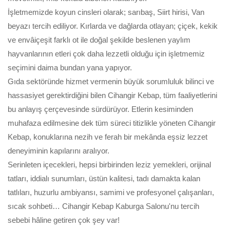
İşletmemizde koyun cinsleri olarak; sarıbaş, Siirt hirisi, Van
beyazı tercih ediliyor. Kırlarda ve dağlarda otlayan; çiçek, kekik
ve envâiçeşit farklı ot ile doğal şekilde beslenen yaylım
hayvanlarının etleri çok daha lezzetli olduğu için işletmemiz
seçimini daima bundan yana yapıyor.
Gıda sektöründe hizmet vermenin büyük sorumluluk bilinci ve
hassasiyet gerektirdiğini bilen Cihangir Kebap, tüm faaliyetlerini
bu anlayış çerçevesinde sürdürüyor. Etlerin kesiminden
muhafaza edilmesine dek tüm süreci titizlikle yöneten Cihangir
Kebap, konuklarına nezih ve ferah bir mekânda eşsiz lezzet
deneyiminin kapılarını aralıyor.
Serinleten içecekleri, hepsi birbirinden leziz yemekleri, orijinal
tatları, iddialı sunumları, üstün kalitesi, tadı damakta kalan
tatlıları, huzurlu ambiyansı, samimi ve profesyonel çalışanları,
sıcak sohbeti… Cihangir Kebap Kaburga Salonu'nu tercih
sebebi hâline getiren çok şey var!